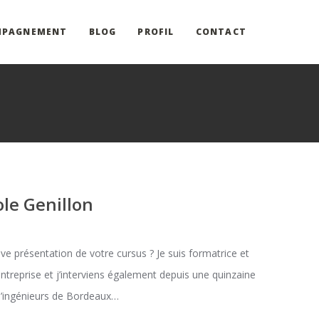
MPAGNEMENT
BLOG
PROFIL
CONTACT
ole Genillon
 présentation de votre cursus ? Je suis formatrice et
treprise et j’interviens également depuis une quinzaine
d’ingénieurs de Bordeaux…